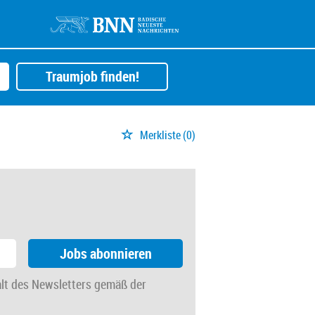
Traumjob finden!
Merkliste
(0)
Jobs abonnieren
alt des Newsletters gemäß der