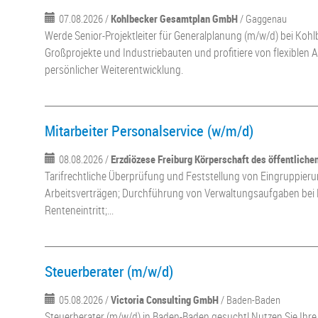
07.08.2026 /
Kohlbecker Gesamtplan GmbH
/ Gaggenau
Werde Senior-Projektleiter für Generalplanung (m/w/d) bei Kohl
Großprojekte und Industriebauten und profitiere von flexiblen A
persönlicher Weiterentwicklung.
Mitarbeiter Personalservice (w/m/d)
08.08.2026 /
Erzdiözese Freiburg Körperschaft des öffentliche
Tarifrechtliche Überprüfung und Feststellung von Eingruppieru
Arbeitsverträgen; Durchführung von Verwaltungsaufgaben bei E
Renteneintritt;...
Steuerberater (m/w/d)
05.08.2026 /
Victoria Consulting GmbH
/ Baden-Baden
Steuerberater (m/w/d) in Baden-Baden gesucht! Nutzen Sie Ihr