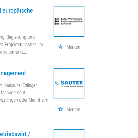
d europäische
ng, Begleitung und
 Projekten, insbes. im
Merken
rbeitsmarkt;...
Management
, Karlsruhe, Ettlingen
ity Management
e/Ettlingen oder Mannheim
Merken
triebswirt /