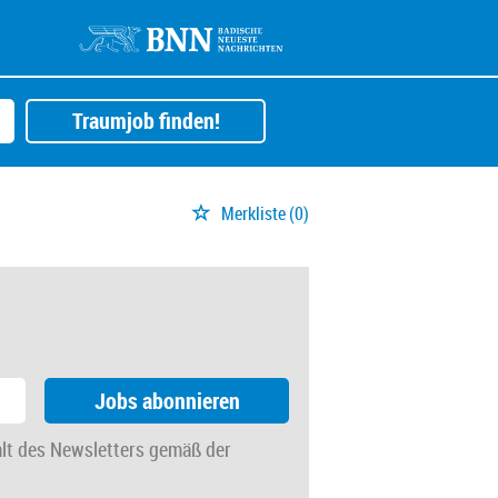
Traumjob finden!
Merkliste
(0)
Jobs abonnieren
alt des Newsletters gemäß der