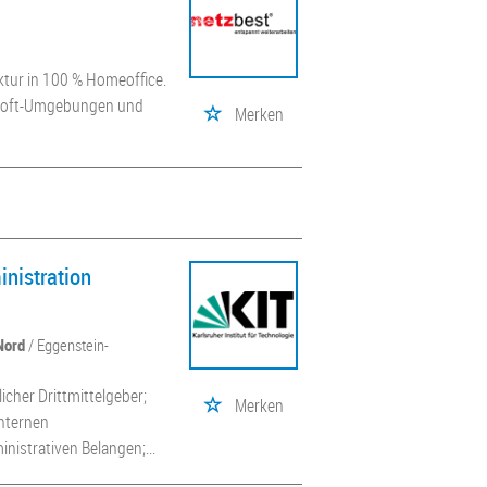
ktur in 100 % Homeoffice.
osoft-Umgebungen und
Merken
inistration
Nord
/ Eggenstein-
cher Drittmittelgeber;
Merken
internen
nistrativen Belangen;...