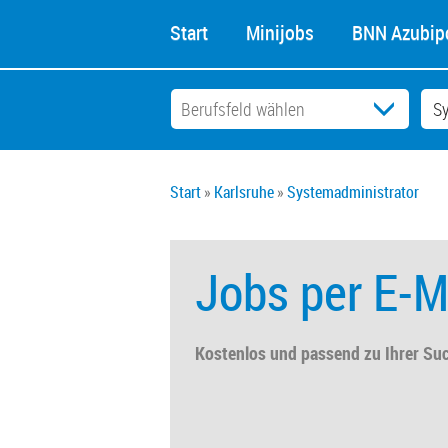
Start
Minijobs
BNN Azubipo
Start
Karlsruhe
Systemadministrator
Jobs per E-M
Kostenlos und passend zu Ihrer Su