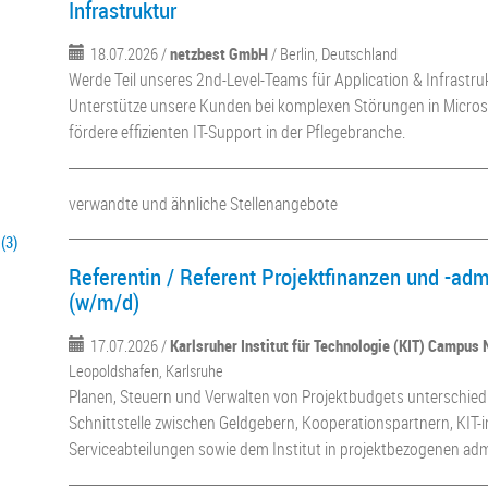
Infrastruktur
18.07.2026 /
netzbest GmbH
/ Berlin, Deutschland
Werde Teil unseres 2nd-Level-Teams für Application & Infrastru
Unterstütze unsere Kunden bei komplexen Störungen in Micr
fördere effizienten IT-Support in der Pflegebranche.
verwandte und ähnliche Stellenangebote
(3)
Referentin / Referent Projektfinanzen und -adm
(w/m/d)
17.07.2026 /
Karlsruher Institut für Technologie (KIT) Campus 
Leopoldshafen, Karlsruhe
Planen, Steuern und Verwalten von Projektbudgets unterschiedli
Schnittstelle zwischen Geldgebern, Kooperationspartnern, KIT-
Serviceabteilungen sowie dem Institut in projektbezogenen admi