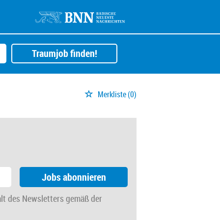
Traumjob finden!
Merkliste
(0)
Jobs abonnieren
alt des Newsletters gemäß der