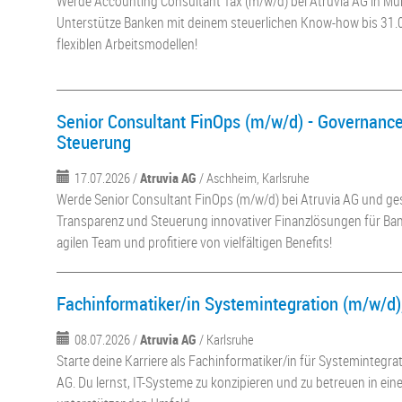
Werde Accounting Consultant Tax (m/w/d) bei Atruvia AG in Mü
Unterstütze Banken mit deinem steuerlichen Know-how bis 31.0
flexiblen Arbeitsmodellen!
Senior Consultant FinOps (m/w/d) - Governance
Steuerung
17.07.2026 /
Atruvia AG
/ Aschheim, Karlsruhe
Werde Senior Consultant FinOps (m/w/d) bei Atruvia AG und ges
Transparenz und Steuerung innovativer Finanzlösungen für Ban
agilen Team und profitiere von vielfältigen Benefits!
Fachinformatiker/in Systemintegration (m/w/d)
08.07.2026 /
Atruvia AG
/ Karlsruhe
Starte deine Karriere als Fachinformatiker/in für Systemintegra
AG. Du lernst, IT-Systeme zu konzipieren und zu betreuen in e