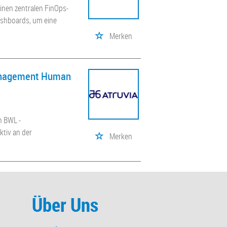
inen zentralen FinOps-
ashboards, um eine
Merken
management Human
n BWL -
tiv an der
Merken
Über Uns