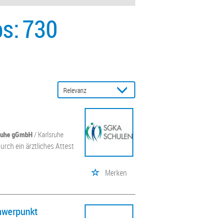
s:
730
sruhe gGmbH
/ Karlsruhe
urch ein ärztliches Attest
Merken
chwerpunkt