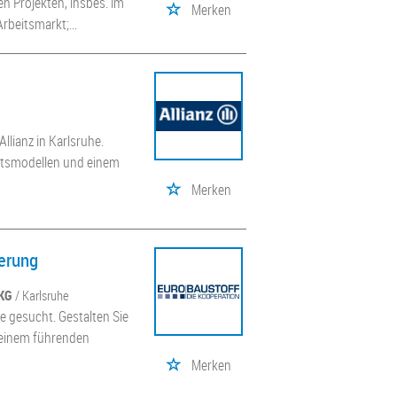
 Projekten, insbes. im
Merken
rbeitsmarkt;...
lianz in Karlsruhe.
eitsmodellen und einem
Merken
ierung
 KG
/ Karlsruhe
e gesucht. Gestalten Sie
n einem führenden
Merken