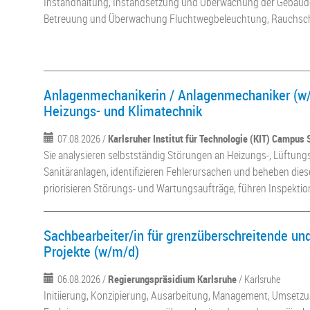
Instandhaltung, Instandsetzung und Überwachung der Gebäudei
Betreuung und Überwachung Fluchtwegbeleuchtung, Rauchschut
Anlagenmechanikerin / Anlagenmechaniker (w/
Heizungs- und Klimatechnik
07.08.2026 /
Karlsruher Institut für Technologie (KIT) Campus 
Sie analysieren selbstständig Störungen an Heizungs-, Lüftungs-
Sanitäranlagen, identifizieren Fehlerursachen und beheben dies
priorisieren Störungs- und Wartungsaufträge, führen Inspektion
Sachbearbeiter/in für grenzüberschreitende un
Projekte (w/m/d)
06.08.2026 /
Regierungspräsidium Karlsruhe
/ Karlsruhe
Initiierung, Konzipierung, Ausarbeitung, Management, Umsetzu