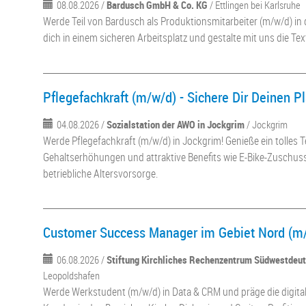
08.08.2026 /
Bardusch GmbH & Co. KG
/ Ettlingen bei Karlsruhe
Werde Teil von Bardusch als Produktionsmitarbeiter (m/w/d) in 
dich in einem sicheren Arbeitsplatz und gestalte mit uns die Tex
Pflegefachkraft (m/w/d) - Sichere Dir Deinen P
04.08.2026 /
Sozialstation der AWO in Jockgrim
/ Jockgrim
Werde Pflegefachkraft (m/w/d) in Jockgrim! Genieße ein tolles Te
Gehaltserhöhungen und attraktive Benefits wie E-Bike-Zuschu
betriebliche Altersvorsorge.
Customer Success Manager im Gebiet Nord (m
06.08.2026 /
Stiftung Kirchliches Rechenzentrum Südwestdeu
Leopoldshafen
Werde Werkstudent (m/w/d) in Data & CRM und präge die digita