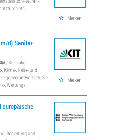
nstallation/-technik;
ztüren etc;...
Merken
m/d) Sanitär-,
Süd
/ Karlsruhe
, Klima-, Kälte- und
e eigenverantwortlich; Sie
Merken
s-, Wartungs;...
d europäische
ng, Begleitung und