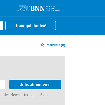
Traumjob finden!
Merkliste
(0)
Jobs abonnieren
alt des Newsletters gemäß der