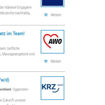
der Näherei! Engagiere
tilbranche nachhaltig.
Merken
latz im Team!
am, tarifliche
ss, Massageangebote und
Merken
/w/d)
tschland
/ Eggenstein-
le Zukunft unserer