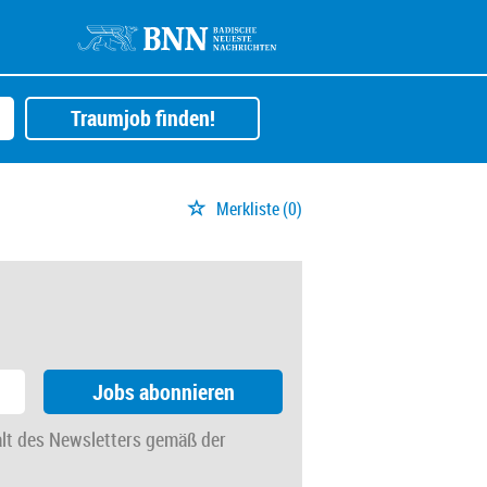
Traumjob finden!
Merkliste
(0)
Jobs abonnieren
alt des Newsletters gemäß der