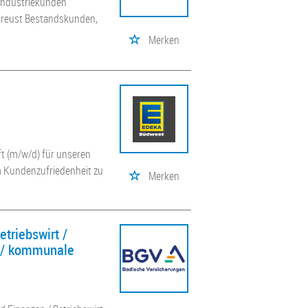
 Industriekunden
treust Bestandskunden,
Merken
t (m/w/d) für unseren
m Kundenzufriedenheit zu
Merken
triebswirt /
e / kommunale