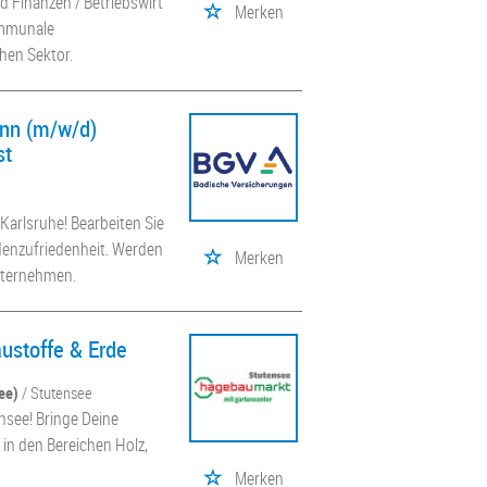
 Finanzen / Betriebswirt
Merken
kommunale
hen Sektor.
nn (m/w/d)
st
Karlsruhe! Bearbeiten Sie
denzufriedenheit. Werden
Merken
Unternehmen.
austoffe & Erde
ee)
/ Stutensee
nsee! Bringe Deine
in den Bereichen Holz,
Merken