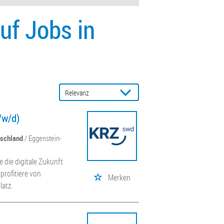
uf Jobs in
/w/d)
tschland
/ Eggenstein-
 die digitale Zukunft
 profitiere von
Merken
latz.