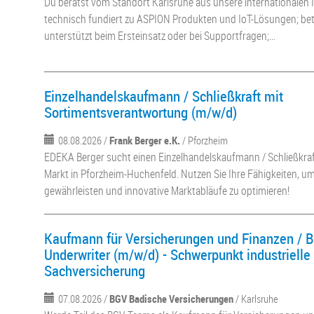
Du berätst vom Standort Karlsruhe aus unsere internationalen
technisch fundiert zu ASPION Produkten und IoT-Lösungen; be
unterstützt beim Ersteinsatz oder bei Supportfragen;...
Einzelhandelskaufmann / Schließkraft mit
Sortimentsverantwortung (m/w/d)
08.08.2026 /
Frank Berger e.K.
/ Pforzheim
EDEKA Berger sucht einen Einzelhandelskaufmann / Schließkraf
Markt in Pforzheim-Huchenfeld. Nutzen Sie Ihre Fähigkeiten, u
gewährleisten und innovative Marktabläufe zu optimieren!
Kaufmann für Versicherungen und Finanzen / Be
Underwriter (m/w/d) - Schwerpunkt industriell
Sachversicherung
07.08.2026 /
BGV Badische Versicherungen
/ Karlsruhe