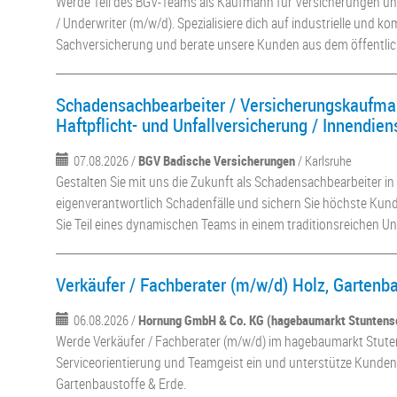
Werde Teil des BGV-Teams als Kaufmann für Versicherungen und
/ Underwriter (m/w/d). Spezialisiere dich auf industrielle und 
Sachversicherung und berate unsere Kunden aus dem öffentlic
Schadensachbearbeiter / Versicherungskaufma
Haftpflicht- und Unfallversicherung / Innendien
07.08.2026 /
BGV Badische Versicherungen
/ Karlsruhe
Gestalten Sie mit uns die Zukunft als Schadensachbearbeiter in 
eigenverantwortlich Schadenfälle und sichern Sie höchste Kun
Sie Teil eines dynamischen Teams in einem traditionsreichen 
Verkäufer / Fachberater (m/w/d) Holz, Gartenb
06.08.2026 /
Hornung GmbH & Co. KG (hagebaumarkt Stuntens
Werde Verkäufer / Fachberater (m/w/d) im hagebaumarkt Stute
Serviceorientierung und Teamgeist ein und unterstütze Kunden 
Gartenbaustoffe & Erde.