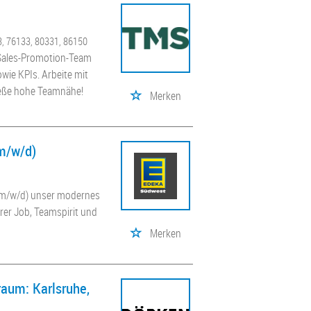
3, 76133, 80331, 86150
 Sales-Promotion-Team
owie KPIs. Arbeite mit
ieße hohe Teamnähe!
Merken
m/w/d)
 (m/w/d) unser modernes
rer Job, Teamspirit und
Merken
raum: Karlsruhe,