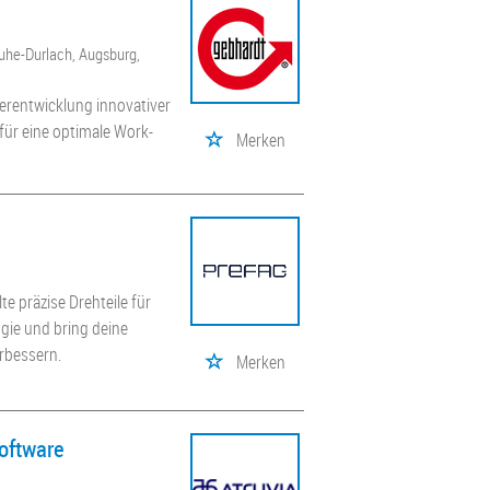
ruhe-Durlach, Augsburg,
erentwicklung innovativer
 für eine optimale Work-
Merken
 präzise Drehteile für
ie und bring deine
erbessern.
Merken
Software