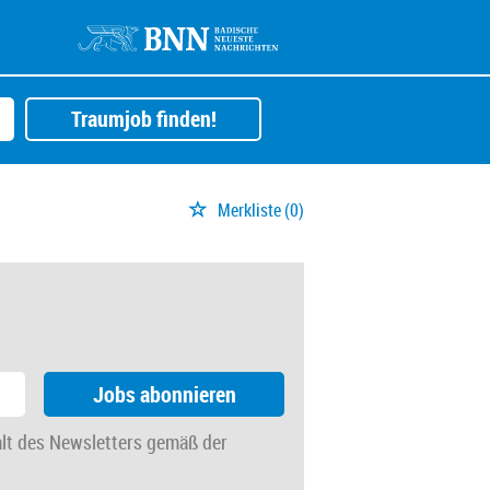
Traumjob finden!
Merkliste
(0)
Jobs abonnieren
alt des Newsletters gemäß der