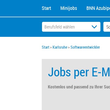
Start
Minijobs
BNN Azubipo
Start
Karlsruhe
Softwareentwickler
Jobs per E-M
Kostenlos und passend zu Ihrer Su