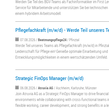
Werden Sie Teil des BGV-Teams als Fachinformatiker im First Leve
Service für Mitarbeitende und unterstützen Sie bei technische
einem hybridem Arbeitsmodell.
Pflegefachkraft (m/w/d) - Werde Teil unseres 
07.08.2026 /
Beatmungspflege24
/ Pfinztal
Werde Teil unseres Teams als Pflegefachkraft (m/w/d) in Pfinzta
Leidenschaft für Pflege ein! Genieße optimale Einarbeitung und
Entwicklungsmöglichkeiten in einem wertschätzenden Umfeld.
Strategic FinOps Manager (m/w/d)
06.08.2026 /
Atruvia AG
/ Aschheim, Karlsruhe, Münster
Join Atruvia AG as a Strategic FinOps Manager to drive financia
environments while collaborating with cross-functional teams in
flexible working, career development, and strong benefits in a l