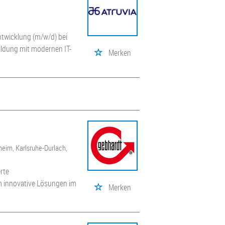
ntwicklung (m/w/d) bei
bildung mit modernen IT-
Merken
heim, Karlsruhe-Durlach,
erte
m innovative Lösungen im
Merken