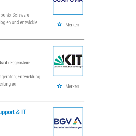
erpunkt Software
logien und entwickle
Merken
Nord
/ Eggenstein-
ndgeräten; Entwicklung
eilung auf
Merken
upport & IT