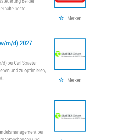
rssteuerung bei der
 erhalte beste
Merken
(w/m/d) 2027
/d) bei Carl Spaeter
enen und zu optimieren,
t.
Merken
nhandelsmanagement bei
Übernahmechancen und