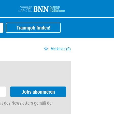
Traumjob finden!
Merkliste
(0)
Jobs abonnieren
alt des Newsletters gemäß der