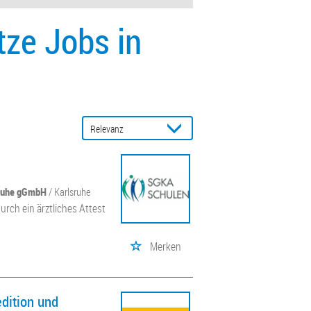
tze Jobs in
sruhe gGmbH
/ Karlsruhe
urch ein ärztliches Attest
Merken
dition und