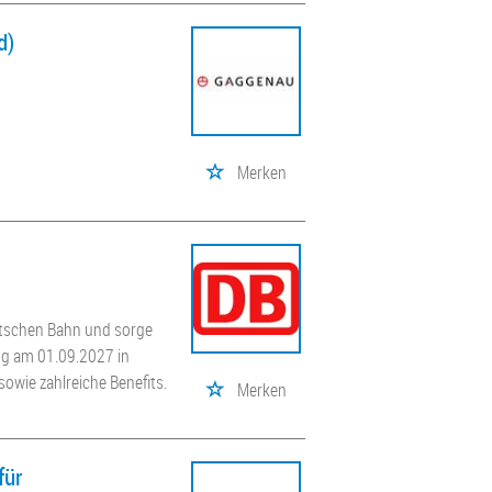
d)
Merken
utschen Bahn und sorge
ung am 01.09.2027 in
ie zahlreiche Benefits.
Merken
für