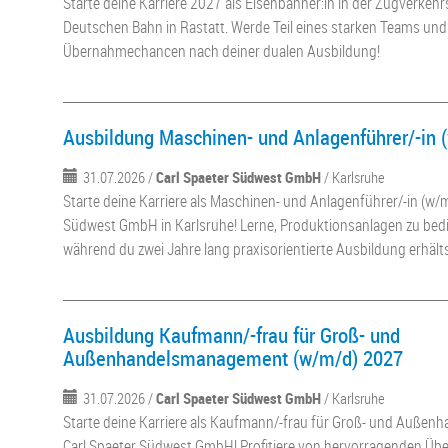
Starte deine Karriere 2027 als Eisenbahner:in in der Zugverkeh
Deutschen Bahn in Rastatt. Werde Teil eines starken Teams und
Übernahmechancen nach deiner dualen Ausbildung!
Ausbildung Maschinen- und Anlagenführer/-in 
31.07.2026 /
Carl Spaeter Südwest GmbH
/ Karlsruhe
Starte deine Karriere als Maschinen- und Anlagenführer/-in (w/m
Südwest GmbH in Karlsruhe! Lerne, Produktionsanlagen zu bedi
während du zwei Jahre lang praxisorientierte Ausbildung erhälts
Ausbildung Kaufmann/-frau für Groß- und
Außenhandelsmanagement (w/m/d) 2027
31.07.2026 /
Carl Spaeter Südwest GmbH
/ Karlsruhe
Starte deine Karriere als Kaufmann/-frau für Groß- und Auße
Carl Spaeter Südwest GmbH! Profitiere von hervorragenden 