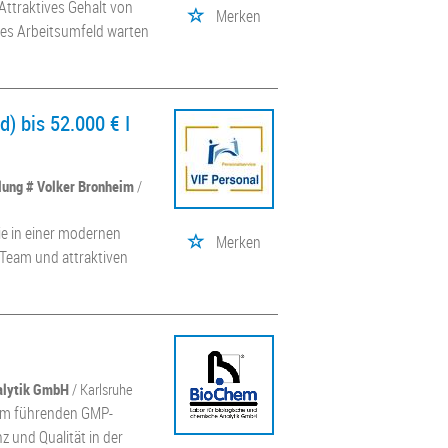
Attraktives Gehalt von
Merken
rnes Arbeitsumfeld warten
) bis 52.000 € I
llung # Volker Bronheim
/
ie in einer modernen
Merken
Team und attraktiven
alytik GmbH
/ Karlsruhe
inem führenden GMP-
nz und Qualität in der