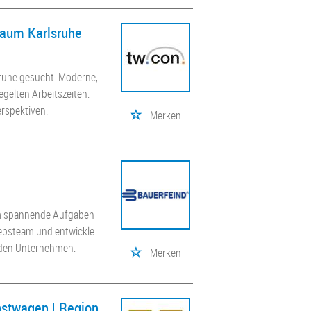
raum Karlsruhe
ruhe gesucht. Moderne,
egelten Arbeitszeiten.
erspektiven.
Merken
mm spannende Aufgaben
iebsteam und entwickle
enden Unternehmen.
Merken
enstwagen | Region