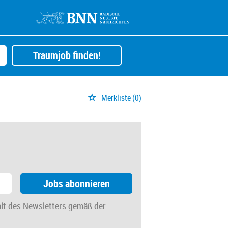
Traumjob finden!
Merkliste
(0)
Jobs abonnieren
alt des Newsletters gemäß der