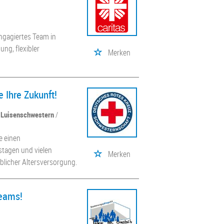
engagiertes Team in
ung, flexibler
Merken
e Ihre Zukunft!
. Luisenschwestern
/
e einen
stagen und vielen
Merken
blicher Altersversorgung.
Teams!