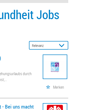
undheit Jobs
)
ziehungsurlaubs durch
t;...
Merken
t - Bei uns macht