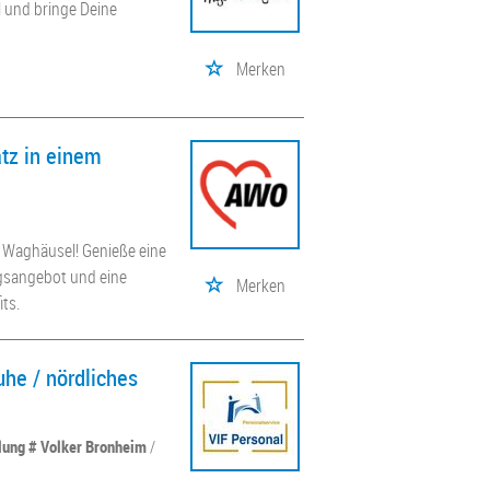
l und bringe Deine
Merken
atz in einem
 Waghäusel! Genieße eine
ngsangebot und eine
Merken
its.
uhe / nördliches
llung # Volker Bronheim
/