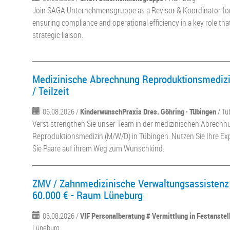
Join SAGA Unternehmensgruppe as a Revisor & Koordinator for 
ensuring compliance and operational efficiency in a key role th
strategic liaison.
Medizinische Abrechnung Reproduktionsmedizin
/ Teilzeit
06.08.2026 /
KinderwunschPraxis Dres. Göhring · Tübingen
/ Tü
Verst strengthen Sie unser Team in der medizinischen Abrechn
Reproduktionsmedizin (M/W/D) in Tübingen. Nutzen Sie Ihre Ex
Sie Paare auf ihrem Weg zum Wunschkind.
ZMV / Zahnmedizinische Verwaltungsassistenz 
60.000 € - Raum Lüneburg
06.08.2026 /
VIF Personalberatung # Vermittlung in Festanste
Lüneburg