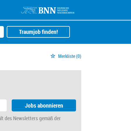
Traumjob finden!
Merkliste
(0)
Jobs abonnieren
alt des Newsletters gemäß der