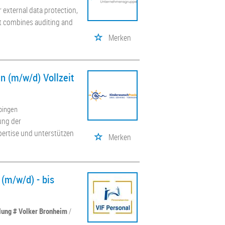
external data protection,
at combines auditing and
Merken
 (m/w/d) Vollzeit
bingen
ung der
pertise und unterstützen
Merken
(m/w/d) - bis
llung # Volker Bronheim
/