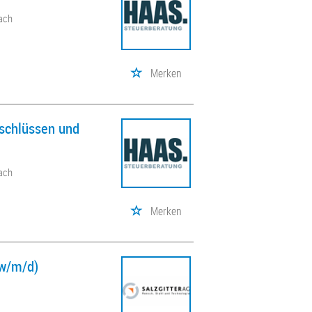
bach
Merken
Abschlüssen und
bach
Merken
(w/m/d)