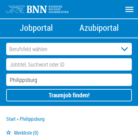
Jobportal
Azubiportal
Traumjob finden!
Start
Philippsburg
Merkliste
(0)