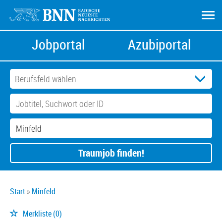
Jobportal
Azubiportal
Traumjob finden!
Start
Minfeld
Merkliste
(0)