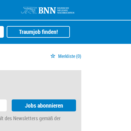
Traumjob finden!
Merkliste
(0)
Jobs abonnieren
alt des Newsletters gemäß der