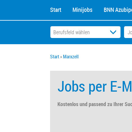
Start
Minijobs
BNN Azubipo
Start
Marxzell
Jobs per E-M
Kostenlos und passend zu Ihrer Su