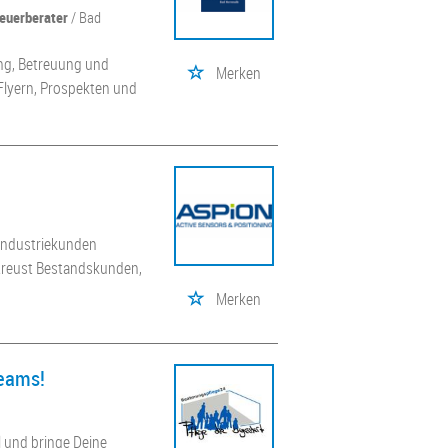
euerberater
/ Bad
ung, Betreuung und
Merken
Flyern, Prospekten und
 Industriekunden
treust Bestandskunden,
Merken
Teams!
l und bringe Deine