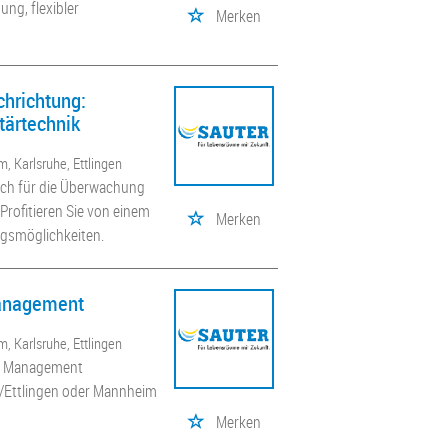
ung, flexibler
Merken
chrichtung:
itärtechnik
, Karlsruhe, Ettlingen
ich für die Überwachung
rofitieren Sie von einem
Merken
ngsmöglichkeiten.
Management
, Karlsruhe, Ettlingen
ity Management
e/Ettlingen oder Mannheim
Merken