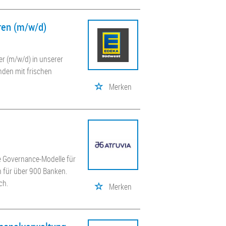
aren (m/w/d)
r (m/w/d) in unserer
nden mit frischen
Merken
e Governance-Modelle für
n für über 900 Banken.
ch.
Merken