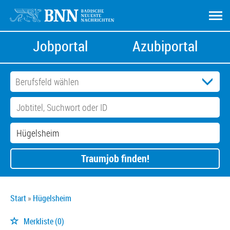
Jobportal
Azubiportal
Traumjob finden!
Start
Hügelsheim
Merkliste
(0)