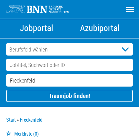
Jobportal
Azubiportal
Traumjob finden!
Start
Freckenfeld
Merkliste
(0)