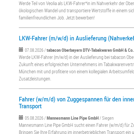
Werde Teil von Veolia als LKW-Fahrer*in im Nahverkehr der Ober
ökologischen Wandel und transportiere Wertstoffe in einem si
familienfreundlichen Job. Jetzt bewerben!
LKW-Fahrer (m/w/d) in Auslieferung (Nahverke
07.08.2026 /
tabacon Oberbayern DTV-Tabakwaren GmbH & Co.
Werde LKW-Fahrer (m/w/d) in der Auslieferung bei tabacon Ober
Zukunft eines erfolgreichen Unternehmens im Tabakwarenvertri
München mit und profitiere von einem kollegialen Arbeitsumfel
Zusatzleistungen.
Fahrer (w/m/d) von Zuggespannen für den inner
Transport
05.08.2026 /
Mannesmann Line Pipe GmbH
/ Siegen
Mannesmann Line Pipe GmbH sucht einen Fahrer (w/m/d) für Z
Bringen Sie Ihre Erfahrung im innerbetrieblichen Transport ein u