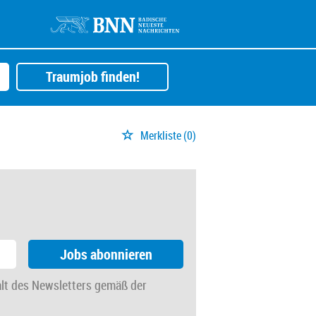
Traumjob finden!
Merkliste
(0)
Jobs abonnieren
alt des Newsletters gemäß der