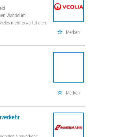
feld
chen Wandel im
ieles mehr erwartet dich.
Merken
Merken
hverkehr
gionalen Nahverkehr;