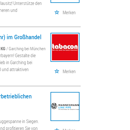
lausitz! Unterstütze den
cheren und
Merken
hr) im Großhandel
 KG
/ Garching bei München
bayern! Gestalte die
eb in Garching bei
d und attraktiven
Merken
betrieblichen
uggespanne in Siegen.
nd profitieren Sie von