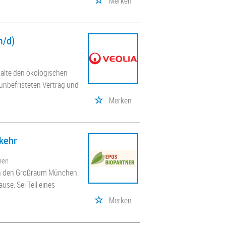
Merken
m/d)
talte den ökologischen
unbefristeten Vertrag und
Merken
kehr
hen
in den Großraum München.
se. Sei Teil eines
Merken