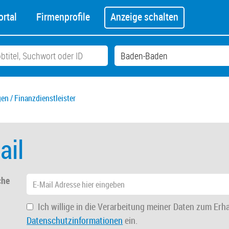
rtal
Firmenprofile
Anzeige schalten
en / Finanzdienstleister
ail
che
Ich willige in die Verarbeitung meiner Daten zum Erh
Datenschutzinformationen
ein.