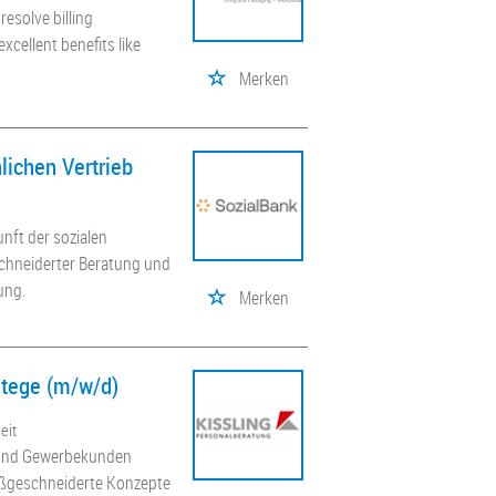
resolve billing
cellent benefits like
Merken
lichen Vertrieb
nft der sozialen
chneiderter Beratung und
ung.
Merken
atege (m/w/d)
eit
- und Gewerbekunden
maßgeschneiderte Konzepte