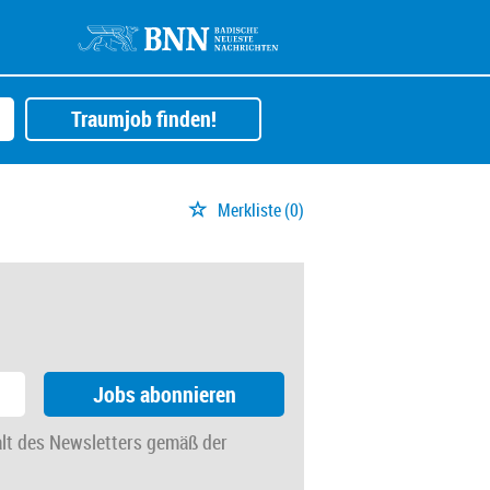
Traumjob finden!
Merkliste
(0)
Jobs abonnieren
alt des Newsletters gemäß der