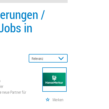
herungen /
Jobs in
n
der
e neue Partner für
Merken