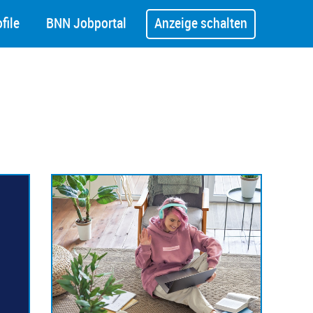
file
BNN Jobportal
Anzeige schalten