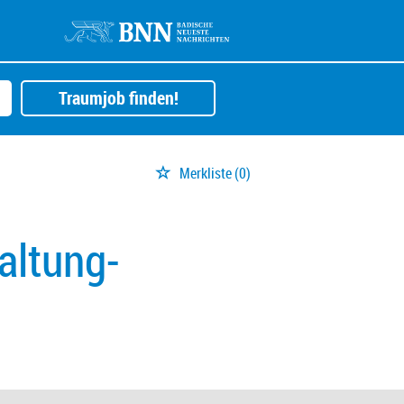
Traumjob finden!
Merkliste
(0)
altung-