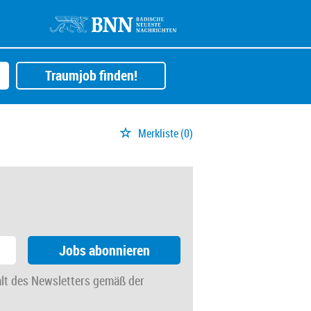
Traumjob finden!
Merkliste
(0)
Jobs abonnieren
alt des Newsletters gemäß der