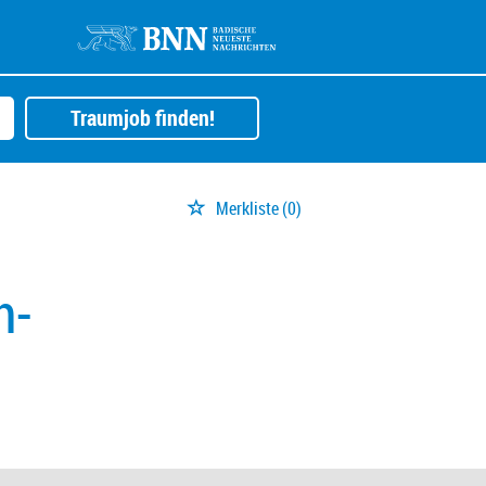
Traumjob finden!
Merkliste
(0)
n-