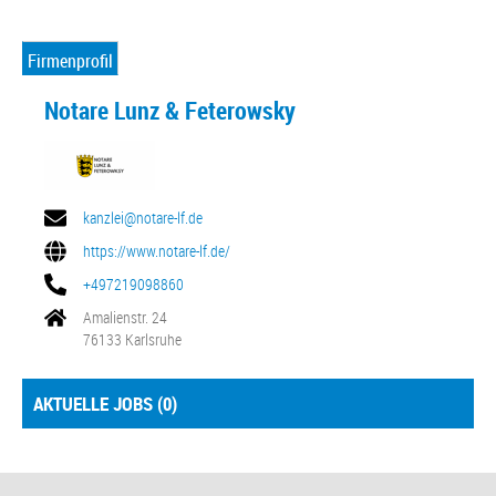
Firmenprofil
Notare Lunz & Feterowsky
kanzlei@notare-lf.de
https://www.notare-lf.de/
+497219098860
Amalienstr. 24
76133 Karlsruhe
AKTUELLE JOBS (
0
)