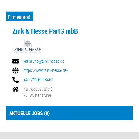
Firmenprofil
Zink & Hesse PartG mbB
karlsruhe@zink-hesse.de
https://www.zink-hesse.de/
+49 721 6268460
Kalliwodastraße 3
76185 Karlsruhe
AKTUELLE JOBS (
0
)