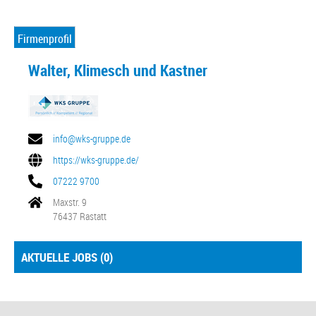
Firmenprofil
Walter, Klimesch und Kastner
info@wks-gruppe.de
https://wks-gruppe.de/
07222 9700
Maxstr. 9
76437 Rastatt
AKTUELLE JOBS (
0
)