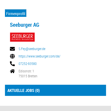
Firmenprofil
Seeburger AG
S.Fey@seeburger.de
https://www.seeburger.com/de/
07252-93580
Edisonstr. 1
75015 Bretten
AKTUELLE JOBS (
0
)