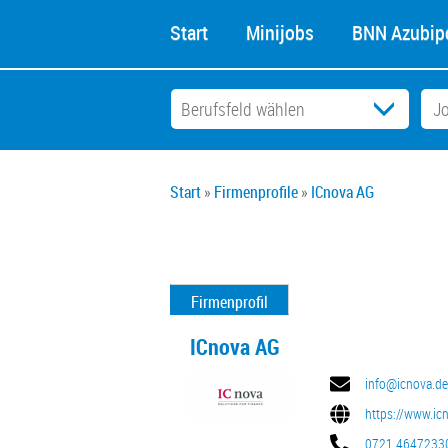
Start
Minijobs
BNN Azubipo
Start
Firmenprofile
ICnova AG
Firmenprofil
ICnova AG
info@icnova.de
https://www.ic
0721 4647233