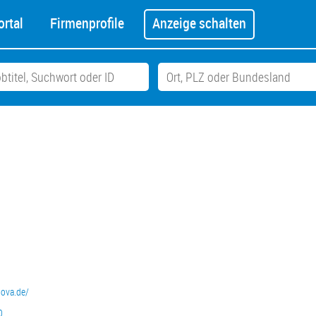
rtal
Firmenprofile
Anzeige schalten
nova.de/
0