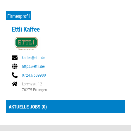
Firmenprofil
Ettli Kaffee
kaffee@ettli.de
https://ettli.de/
07243/589980
Lorenzstr. 12
76275 Ettlingen
AKTUELLE JOBS (
0
)