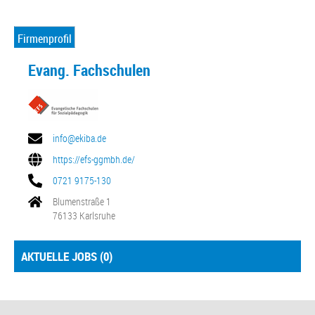
Firmenprofil
Evang. Fachschulen
info@ekiba.de
https://efs-ggmbh.de/
0721 9175-130
Blumenstraße 1
76133 Karlsruhe
AKTUELLE JOBS (
0
)