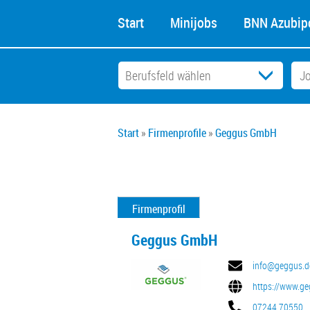
Start
Minijobs
BNN Azubipo
Start
Firmenprofile
Geggus GmbH
Firmenprofil
Geggus GmbH
info@geggus.d
https://www.ge
07244 70550