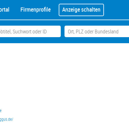
rtal
Firmenprofile
Anzeige schalten
e
ggus.de/