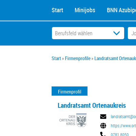
Start
Minijobs
BNN Azubipo
Start
Firmenprofile
Landratsamt Ortenauk
Firmenprofil
Landratsamt Ortenaukreis
landratsamt@or
https://www.or
0781 8050