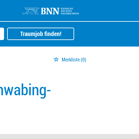
Traumjob finden!
Merkliste
(0)
hwabing-