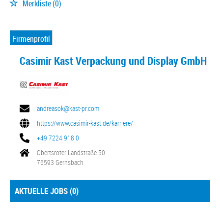
Merkliste
(0)
Firmenprofil
Casimir Kast Verpackung und Display GmbH
andreasok@kast-pr.com
https://www.casimir-kast.de/karriere/
+49 7224 918 0
Obertsroter Landstraße 50
76593 Gernsbach
AKTUELLE JOBS (
0
)