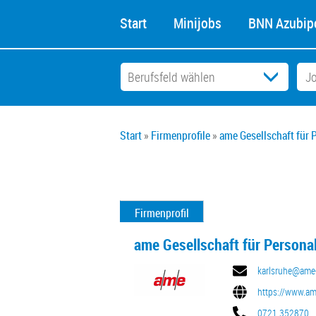
Start
Minijobs
BNN Azubipo
Start
Firmenprofile
ame Gesellschaft für
Firmenprofil
ame Gesellschaft für Persona
karlsruhe@ame-
https://www.ame
0721 352870