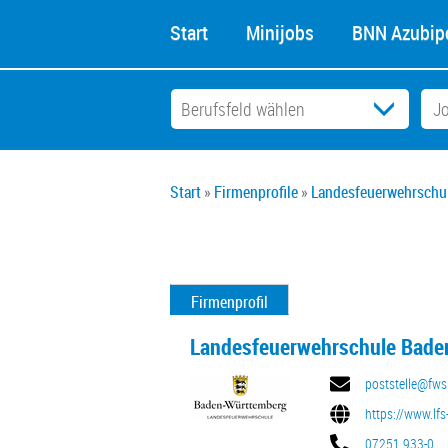
Start
Minijobs
BNN Azubipo
Start
Firmenprofile
Landesfeuerwehrschu
Firmenprofil
Landesfeuerwehrschule Bade
poststelle@fws
https://www.lfs
07251 933-0